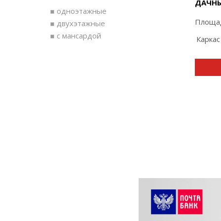
ДАЧНЫ
одноэтажные
Площад
двухэтажные
с мансардой
Каркас